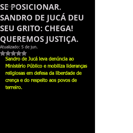
SE POSICIONAR.
artigos
SANDRO DE JUCÁ DEU
SEU GRITO: CHEGA!
QUEREMOS JUSTIÇA.
Atualizado:
5 de jun.
Avaliado com NaN de 5 estrelas.
Sandro de Jucá leva denúncia ao 
Ministério Público e mobiliza lideranças 
religiosas em defesa da liberdade de 
crença e do respeito aos povos de 
terreiro.