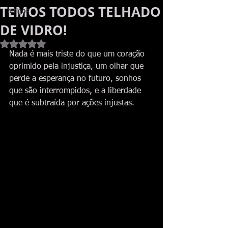
TEMOS TODOS TELHADO
artigos
DE VIDRO!
Avaliado com NaN de 5 estrelas.
Nada é mais triste do que um coração 
oprimido pela injustiça, um olhar que 
perde a esperança no futuro, sonhos 
que são interrompidos, e a liberdade 
que é subtraída por ações injustas.